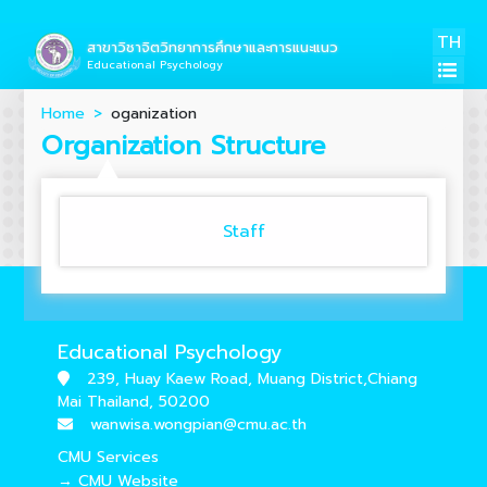
TH
สาขาวิชาจิตวิทยาการศึกษาและการแนะแนว
Educational Psychology
Home
oganization
Organization Structure
Staff
Educational Psychology
239, Huay Kaew Road, Muang District,Chiang
Mai Thailand, 50200
wanwisa.wongpian@cmu.ac.th
CMU Services
→ CMU Website